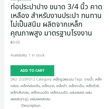
ท่อประปาปาง ขนาด 3/4 นิ้ว คาด
เหล็ก
คุณภาพ
เหลือง สำหรับงานประปา ทนทาน
สูง
ไม่เป็นสนิม ผลิตจากเหล็ก
มาตรฐาน
คุณภาพสูง มาตรฐานโรงงาน
โรงงาน
quantity
฿
0.00
Availability:
1 in stock
ADD TO CART
SKU:
Z.GSP.012
Category:
เหล็กรูปพรรณ
Tags:
รางน้ำ
,
เหล็ก
กล่อง
,
เหล็กกล่องตัน
,
เหล็กฉาก
,
เหล็กดำ
,
เหล็กตะเข็บ
,
เหล็กตัวซี
,
เหล็กเส้นกลม
,
เหล็กแบนตัด
,
เหล็กแบนรีด
,
แผ่นเพลส
,
แผ่น
เพลส(เจาะรู)
,
แผ่นเพลสกลม
Description