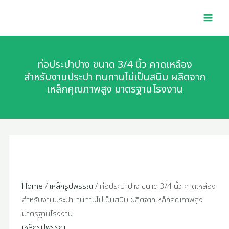
Skip
ท่อ
MAI
to
ประปา
MEN
content
ปาง
ขนาด
3/4
ท่อประปาปาง ขนาด 3/4 นิ้ว คาดเหลือง
นิ้ว
สำหรับงานประปา ทนทานไม่เป็นสนิม ผลิตจาก
เหล็กคุณภาพสูง มาตรฐานโรงงาน
คาด
เหลือง
สำหรับ
งาน
ประปา
ทนทาน
ไม่
เป็น
Home
/
เหล็กรูปพรรณ
/ ท่อประปาปาง ขนาด 3/4 นิ้ว คาดเหลือง
สนิม
สำหรับงานประปา ทนทานไม่เป็นสนิม ผลิตจากเหล็กคุณภาพสูง
ผลิต
มาตรฐานโรงงาน
จาก
เหล็กรูปพรรณ