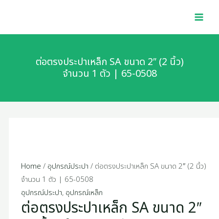
Skip
ต่อ
MAI
to
ตรง
MEN
content
ประปา
เหล็ก
SA
ต่อตรงประปาเหล็ก SA ขนาด 2″ (2 นิ้ว)
ขนาด
จำนวน 1 ตัว | 65-0508
2"
(2
นิ้ว)
จำนวน
1
ตัว
|
Home
/
อุปกรณ์ประปา
/ ต่อตรงประปาเหล็ก SA ขนาด 2″ (2 นิ้ว)
65-
จำนวน 1 ตัว | 65-0508
0508
อุปกรณ์ประปา
,
อุปกรณ์เหล็ก
ต่อตรงประปาเหล็ก SA ขนาด 2″
quantity