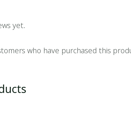
ews yet.
stomers who have purchased this prod
ducts