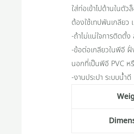
ใส่ท่อเข้าไปด้านในตัวล
ต้องใช้เทปพันเกลียว แค
-ถ้าไม่แน่ใจการติดตั้
-ข้อต่อเกลียวในพีอี ฝั
นอกที่เป็นพีอี PVC หร
-งานประปา ระบบน้ำดี
Wei
Dimen