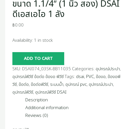
ขนาด 1.1/4″ (1 นิ้ว สอง) DSAI
1
ดีเอสเอไอ 1 ลัง
ลัง
quantity
฿
0.00
Availability:
1 in stock
ADD TO CART
SKU:
DSAI074_03SK-BB11035
Categories:
อุปกรณ์ประปา
,
อุปกรณ์พีวีซี ข้อต่อ ข้องอ พีวีซี
Tags:
dsai
,
PVC
,
ข้องอ
,
ข้องอพี
วีซี
,
ข้อต่อ
,
ข้อต่อพีวีซี
,
ระบบน้ำ
,
อุปกรณ์ pvc
,
อุปกรณ์ประปา
,
อุปกรณ์พีวีซี
,
อุปกรณ์พีวีซี DSAI
Description
Additional information
Reviews (0)