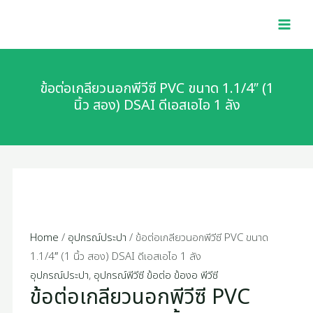
Skip
ข้อ
MAI
to
ต่อ
MEN
content
เกลียว
นอก
พี
ข้อต่อเกลียวนอกพีวีซี PVC ขนาด 1.1/4″ (1
วีซี
นิ้ว สอง) DSAI ดีเอสเอไอ 1 ลัง
PVC
ขนาด
1.1/4"
(1
นิ้ว
สอง)
DSAI
Home
/
อุปกรณ์ประปา
/ ข้อต่อเกลียวนอกพีวีซี PVC ขนาด
ดี
1.1/4″ (1 นิ้ว สอง) DSAI ดีเอสเอไอ 1 ลัง
เอ
อุปกรณ์ประปา
,
อุปกรณ์พีวีซี ข้อต่อ ข้องอ พีวีซี
ข้อต่อเกลียวนอกพีวีซี PVC
ส
เอไอ