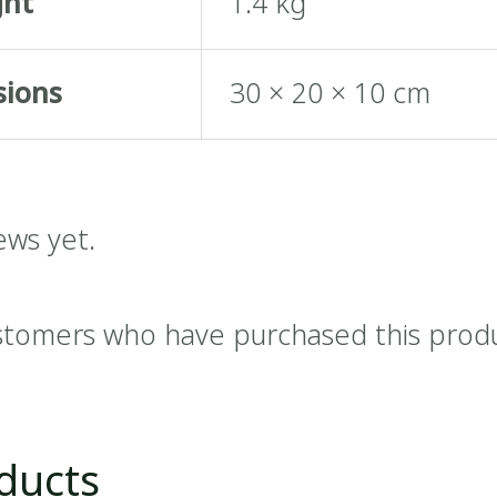
ght
1.4 kg
sions
30 × 20 × 10 cm
ews yet.
stomers who have purchased this prod
ducts