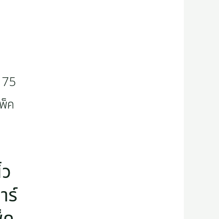
้ว
าร์