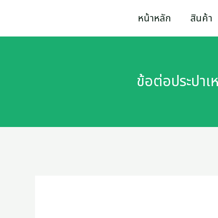
Skip
ข้อ
หน้าหลัก
สินค้า
to
ต่อ
content
ประปา
เหล็ก
ข้อต่อประปาเ
สี่
ตา
ประปา
ขนาด
1"
SA