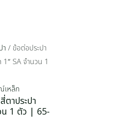
ปา
/ ข้อต่อประปา
าด 1″ SA จำนวน 1
ณ์เหล็ก
สี่ตาประปา
น 1 ตัว | 65-