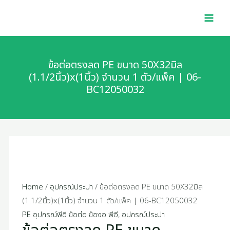
Skip
ข้อ
MAI
to
ต่อ
MEN
content
ตรง
ลด
PE
ข้อต่อตรงลด PE ขนาด 50X32มิล
ขนาด
(1.1/2นิ้ว)x(1นิ้ว) จำนวน 1 ตัว/แพ็ค | 06-
BC12050032
50X32มิล
(1.1/2นิ้ว)x(1นิ้ว)
จำนวน
1
ตัว/
แพ็ค
|
06-
Home
/
อุปกรณ์ประปา
/ ข้อต่อตรงลด PE ขนาด 50X32มิล
BC12050032
(1.1/2นิ้ว)x(1นิ้ว) จำนวน 1 ตัว/แพ็ค | 06-BC12050032
quantity
PE อุปกรณ์พีอี ข้อต่อ ข้องอ พีอี
,
อุปกรณ์ประปา