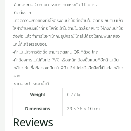
-ข้อต่อระบบ Compression ทนแรงดัน 10 bars
-ติดตั้งง่าย
แค่วัดความยาวของท่อให้ตรงกับบ่าข้อต่อด้านใน ตัดท่อ ลบคม แล้ว
ใส่ฝาด้านหนึ่งเข้าที่ท่อ ใส่ท่อเข้าไปด้านในตัวล็อกสีขาว ให้ถึงกับบ่าข้อ
ต่อพีอี แล้วทำการไขฝาเข้ากับอุปกรณ์ โดยไม่ต้องใช้เทปพันเกลียว
แค่นี้ก็เสร็จเรียบร้อย
-ถ้าไม่แน่ใจการติดตั้ง สามารถสแกน QR ที่ตัวอะไหล่
-ถ้าต้องการไปใส่กับท่อ PVC หรือเหล็ก ต้องซื้อแบบที่อีกด้านเป็น
เกลียวเช่น ซื้อข้อต่อเกลียวในพีอี แล้วไปต่อกับอีกฝั่งที่เป็นต่อเกลียว
นอก
-งานประปา ระบบน้ำดี
Weight
0.77 kg
Dimensions
29 × 36 × 10 cm
Reviews