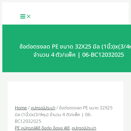
MAIN
Skip
ข้อ
MENU
to
ต่อ
content
ตรง
ลด
PE
ขนาด
32X25
ข้อต่อตรงลด PE ขนาด 32X25 มิล (1นิ้ว)x(3/4ห
มิล
จำนวน 4 ตัว/แพ็ค | 06-BC12032025
(1นิ้ว)x(3/4หุน)
จำนวน
4
ตัว/
แพ็ค
|
06-
BC12032025
Home
/
อุปกรณ์ประปา
/ ข้อต่อตรงลด PE ขนาด 32X25
quantity
มิล (1นิ้ว)x(3/4หุน) จำนวน 4 ตัว/แพ็ค | 06-
BC12032025
PE อุปกรณ์พีอี ข้อต่อ ข้องอ พีอี
,
อุปกรณ์ประปา