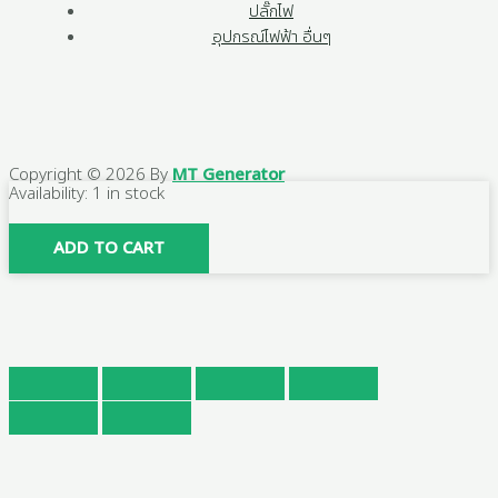
ปลั๊กไฟ
อุปกรณ์ไฟฟ้า อื่นๆ
Copyright © 2026 By
MT Generator
ข้อ
Availability:
1 in stock
ต่อ
ตรง
ADD TO CART
ลด
PE
ขนาด
32X25
มิล
(1นิ้ว)x(3/4หุน)
จำนวน
4
ตัว/