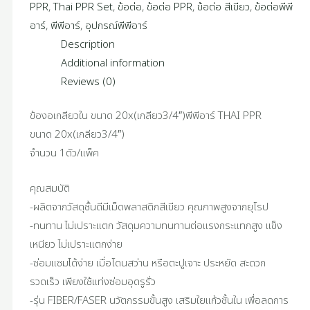
PPR
,
Thai PPR Set
,
ข้อต่อ
,
ข้อต่อ PPR
,
ข้อต่อ สีเขียว
,
ข้อต่อพีพี
อาร์
,
พีพีอาร์
,
อุปกรณ์พีพีอาร์
Description
Additional information
Reviews (0)
ข้องอเกลียวใน ขนาด 20x(เกลียว3/4″)พีพีอาร์ THAI PPR
ขนาด 20x(เกลียว3/4″)
จำนวน 1ตัว/แพ็ค
คุณสมบัติ
-ผลิตจากวัสดุชั้นดีมีเม็ดพลาสติกสีเขียว คุณภาพสูงจากยุโรป
-ทนทาน ไม่เปราะแตก วัสดุมความทนทานต่อแรงกระแทกสูง แข็ง
เหนียว ไม่เปราะแตกง่าย
-ซ่อมแซมได้ง่าย เมื่อโดนสว่าน หรือตะปูเจาะ ประหยัด สะดวก
รวดเร็ว เพียงใช้แท่งซ่อมอุดรูรั่ว
-รุ่น FIBER/FASER นวัตกรรมขั้นสูง เสริมใยแก้วชั้นใน เพื่อลดการ