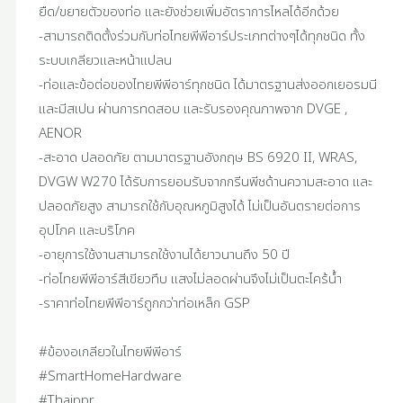
ยืด/ขยายตัวของท่อ และยังช่วยเพิ่มอัตราการไหลได้อีกด้วย
-สามารถติดตั้งร่วมกับท่อไทยพีพีอาร์ประเภทต่างๆได้ทุกชนิด ทั้ง
ระบบเกลียวและหน้าแปลน
-ท่อและข้อต่อของไทยพีพีอาร์ทุกชนิด ได้มาตรฐานส่งออกเยอรมนี
และมีสเปน ผ่านการทดสอบ และรับรองคุณภาพจาก DVGE ,
AENOR
-สะอาด ปลอดภัย ตามมาตรฐานอังกฤษ BS 6920 II, WRAS,
DVGW W270 ได้รับการยอมรับจากกรีนพีชด้านความสะอาด และ
ปลอดภัยสูง สามารถใช้กับอุณหภูมิสูงได้ ไม่เป็นอันตรายต่อการ
อุปโภค และบริโภค
-อายุการใช้งานสามารถใช้งานได้ยาวนานถึง 50 ปี
-ท่อไทยพีพีอาร์สีเขียวทึบ แสงไม่ลอดผ่านจึงไม่เป็นตะไคร้น้ำ
-ราคาท่อไทยพีพีอาร์ถูกกว่าท่อเหล็ก GSP
#ข้องอเกลียวในไทยพีพีอาร์
#SmartHomeHardware
#Thaippr