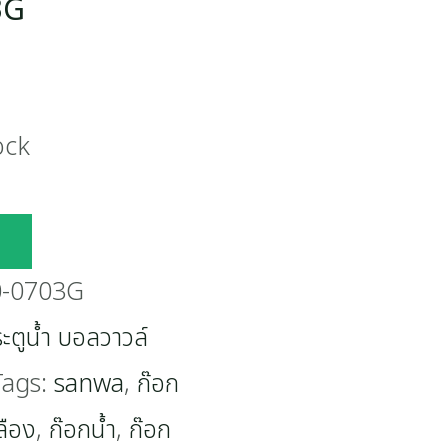
3G
ock
-0703G
ะตูน้ำ บอลวาวล์
Tags:
sanwa
,
ก๊อก
ลือง
,
ก๊อกน้ำ
,
ก๊อก