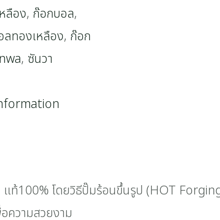
หลือง
,
ก๊อกบอล
,
อลทองเหลือง
,
ก๊อก
anwa
,
ซันวา
information
แท้100% โดยวิธีปั๊มร้อนขึ้นรูป (HOT Forgin
 เพื่อความสวยงาม