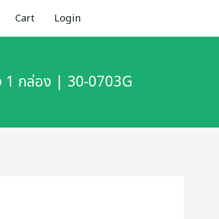
Cart
Login
SANWA
แฟนซี
สี
อง 1 กล่อง | 30-0703G
เขียว
ขนาด
1/2
(สี่
หุน)
ทอง