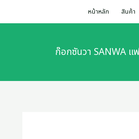
Skip
ก๊อก
หน้าหลัก
สินค้า
to
ซัน
content
วา
SANWA
ก๊อกซันวา SANWA แฟนซ
แฟนซี
สี
เขียว
ขนาด
1/2
(สี่