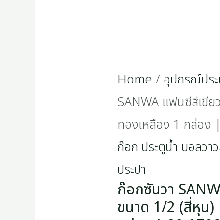
หุน)
ทอง
เหลือง
Home
/
อุปกรณ์ประ
1
SANWA แฟนซีสีเขียว 
กล่อง
ทองเหลือง 1 กล่อง
|
ก๊อก ประตูน้ำ บอลวาวล
30-
ประปา
0703G
ก๊อกซันวา SANWA
quantity
ขนาด 1/2 (สี่หุน