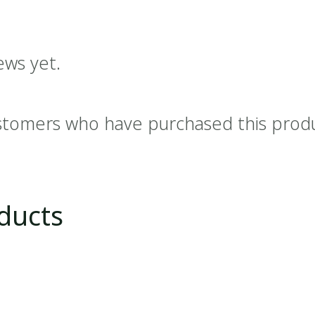
ews yet.
stomers who have purchased this prod
ducts