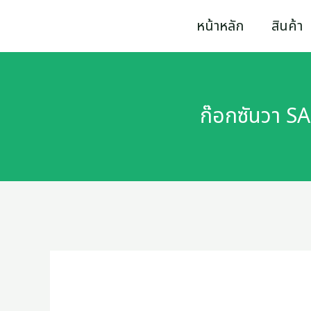
Skip
ก๊อก
หน้าหลัก
สินค้า
to
ซัน
content
วา
SANWA
ก๊อกซันวา SA
มิ
นิ
ก๊อก
ขนาด
1/2
(สี่