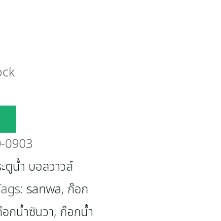
ock
-0903
ะตูน้ำ บอลวาวล์
Tags:
sanwa
,
ก๊อก
ก๊อกน้ำซันวา
,
ก๊อกน้ำ