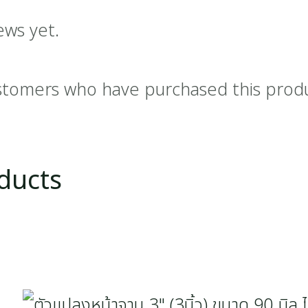
ews yet.
stomers who have purchased this prod
ducts