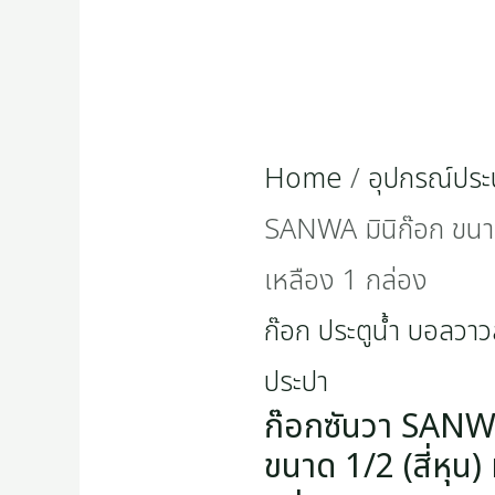
หุน)
ทอง
เหลือง
Home
/
อุปกรณ์ประ
1
SANWA มินิก๊อก ขนาด
กล่อง
เหลือง 1 กล่อง
quantity
ก๊อก ประตูน้ำ บอลวาวล
ประปา
ก๊อกซันวา SANWA
ขนาด 1/2 (สี่หุน