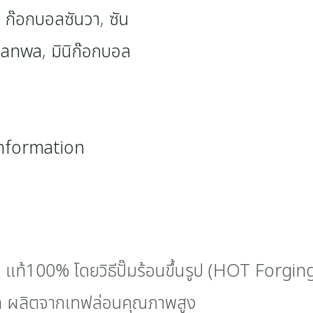
,
ก๊อกบอลซันวา
,
ซัน
 sanwa
,
มินิก๊อกบอล
information
แท้100% โดยวิธีปั๊มร้อนขึ้นรูป (HOT Forgin
ล ผลิตจากเทฟล่อนคุณภาพสูง