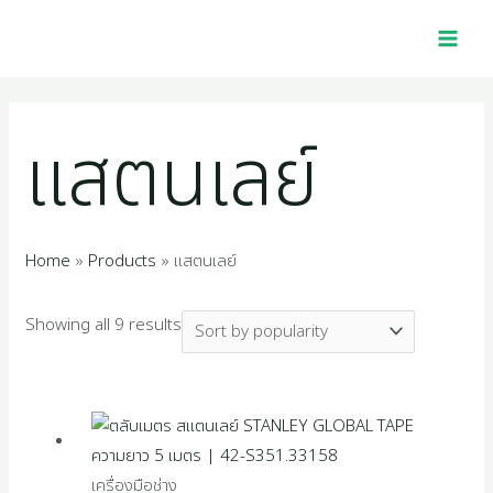
Skip
Sorted
MAI
2
1
4
1
1
4
5
2
1
3
2
1
2
1
4
1
7
2
1
1
1
1
9
3
2
1
to
by
MEN
p
6
0
0
p
5
4
2
1
9
5
0
5
0
p
2
p
p
2
4
6
1
4
5
7
6
content
popularity
r
p
p
1
r
p
8
2
4
7
4
p
p
5
r
2
r
r
7
p
p
8
p
0
p
9
แสตนเลย์
o
r
r
p
o
r
p
p
p
p
p
r
r
1
o
p
o
o
p
r
r
p
r
p
r
p
d
o
o
r
d
o
r
r
r
r
r
o
o
p
d
r
d
d
r
o
o
r
o
r
o
r
u
d
d
o
u
d
o
o
o
o
o
d
d
r
u
o
u
u
o
d
d
o
d
o
d
o
Home
Products
แสตนเลย์
c
u
u
d
c
u
d
d
d
d
d
u
u
o
c
d
c
c
d
u
u
d
u
d
u
d
Showing all 9 results
t
c
c
u
t
c
u
u
u
u
u
c
c
d
t
u
t
t
u
c
c
u
c
u
c
u
s
t
t
c
t
c
c
c
c
c
t
t
u
s
c
s
s
c
t
t
c
t
c
t
c
s
s
t
s
t
t
t
t
t
s
s
c
t
t
s
s
t
s
t
s
t
s
s
s
s
s
s
t
s
s
s
s
s
เครื่องมือช่าง