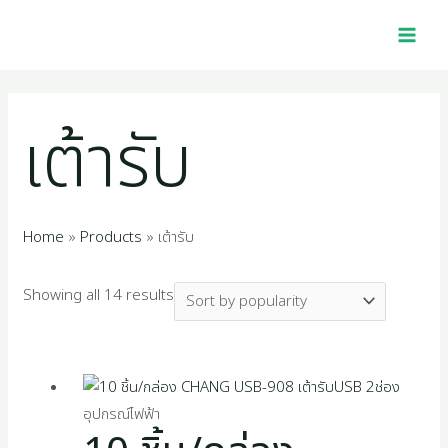
Skip
Sorted
MAI
2
1
4
1
1
4
5
2
1
3
2
1
2
1
4
1
7
2
1
1
1
1
9
3
2
1
to
by
MEN
p
6
0
0
p
5
4
2
1
9
5
0
5
0
p
2
p
p
2
4
6
1
4
5
7
6
content
popularity
r
p
p
1
r
p
8
2
4
7
4
p
p
5
r
2
r
r
7
p
p
8
p
0
p
9
เต้ารับ
o
r
r
p
o
r
p
p
p
p
p
r
r
1
o
p
o
o
p
r
r
p
r
p
r
p
d
o
o
r
d
o
r
r
r
r
r
o
o
p
d
r
d
d
r
o
o
r
o
r
o
r
u
d
d
o
u
d
o
o
o
o
o
d
d
r
u
o
u
u
o
d
d
o
d
o
d
o
Home
Products
เต้ารับ
c
u
u
d
c
u
d
d
d
d
d
u
u
o
c
d
c
c
d
u
u
d
u
d
u
d
Showing all 14 results
t
c
c
u
t
c
u
u
u
u
u
c
c
d
t
u
t
t
u
c
c
u
c
u
c
u
s
t
t
c
t
c
c
c
c
c
t
t
u
s
c
s
s
c
t
t
c
t
c
t
c
s
s
t
s
t
t
t
t
t
s
s
c
t
t
s
s
t
s
t
s
t
อุปกรณ์ไฟฟ้า
s
s
s
s
s
s
t
s
s
s
s
s