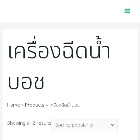
Skip
Sorted
MAI
2
1
4
1
1
4
5
2
1
3
2
1
2
1
4
1
7
2
1
1
1
1
9
3
2
1
to
by
MEN
p
6
0
0
p
5
4
2
1
9
5
0
5
0
p
2
p
p
2
4
6
1
4
5
7
6
content
popularity
r
p
p
1
r
p
8
2
4
7
4
p
p
5
r
2
r
r
7
p
p
8
p
0
p
9
เครื่องฉีดน้ำ
o
r
r
p
o
r
p
p
p
p
p
r
r
1
o
p
o
o
p
r
r
p
r
p
r
p
d
o
o
r
d
o
r
r
r
r
r
o
o
p
d
r
d
d
r
o
o
r
o
r
o
r
u
d
d
o
u
d
o
o
o
o
o
d
d
r
u
o
u
u
o
d
d
o
d
o
d
o
บอช
c
u
u
d
c
u
d
d
d
d
d
u
u
o
c
d
c
c
d
u
u
d
u
d
u
d
t
c
c
u
t
c
u
u
u
u
u
c
c
d
t
u
t
t
u
c
c
u
c
u
c
u
s
t
t
c
t
c
c
c
c
c
t
t
u
s
c
s
s
c
t
t
c
t
c
t
c
Home
Products
เครื่องฉีดน้ำบอช
s
s
t
s
t
t
t
t
t
s
s
c
t
t
s
s
t
s
t
s
t
Showing all 2 results
s
s
s
s
s
s
t
s
s
s
s
s