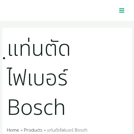
Skip
MAI
2
1
4
1
1
4
5
2
1
3
2
1
2
1
4
1
7
2
1
1
1
1
9
3
2
1
to
MEN
p
6
0
0
p
5
4
2
1
9
5
0
5
0
p
2
p
p
2
4
6
1
4
5
7
6
content
r
p
p
1
r
p
8
2
4
7
4
p
p
5
r
2
r
r
7
p
p
8
p
0
p
9
ฺแท่นตัด
o
r
r
p
o
r
p
p
p
p
p
r
r
1
o
p
o
o
p
r
r
p
r
p
r
p
d
o
o
r
d
o
r
r
r
r
r
o
o
p
d
r
d
d
r
o
o
r
o
r
o
r
u
d
d
o
u
d
o
o
o
o
o
d
d
r
u
o
u
u
o
d
d
o
d
o
d
o
ไฟเบอร์
c
u
u
d
c
u
d
d
d
d
d
u
u
o
c
d
c
c
d
u
u
d
u
d
u
d
t
c
c
u
t
c
u
u
u
u
u
c
c
d
t
u
t
t
u
c
c
u
c
u
c
u
Bosch
s
t
t
c
t
c
c
c
c
c
t
t
u
s
c
s
s
c
t
t
c
t
c
t
c
s
s
t
s
t
t
t
t
t
s
s
c
t
t
s
s
t
s
t
s
t
s
s
s
s
s
s
t
s
s
s
s
s
Home
Products
ฺแท่นตัดไฟเบอร์ Bosch