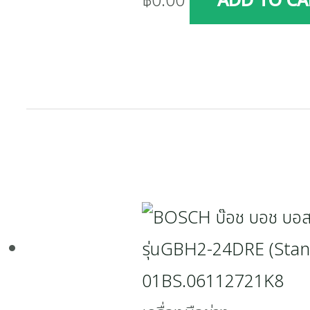
฿
0.00
ADD TO CA