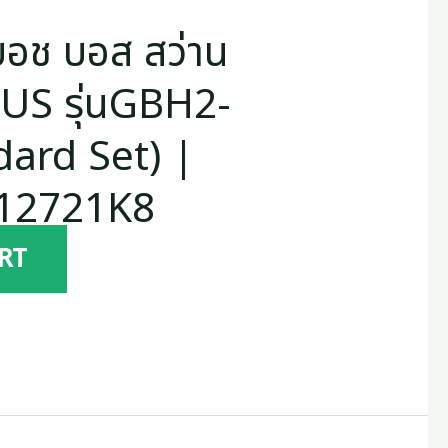
อช บอส สว่าน
LUS รุ่นGBH2-
ard Set) |
112721K8
RT