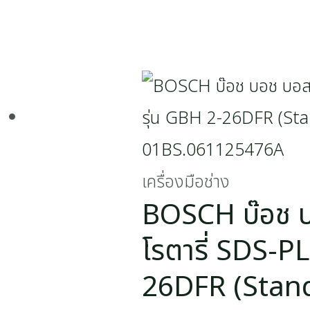
เครื่องมือช่าง
BOSCH บ๊อช บ
โรตารี่ SDS-P
26DFR (Stand