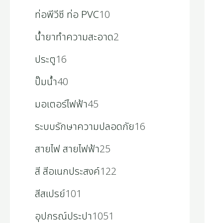
ท่อพีวีซี ท่อ PVC
10
น้ำยาทำความสะอาด
2
ประตู
16
ปั๊มน้ำ
40
มอเตอร์ไฟฟ้า
45
ระบบรักษาความปลอดภัย
16
สายไฟ สายไฟฟ้า
25
สี สีอเนกประสงค์
122
สีสเปรย์
101
อุปกรณ์ประปา
1051