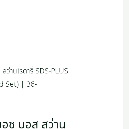
อช บอส สว่าน