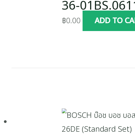
36-01BS.06
฿
0.00
ADD TO CA