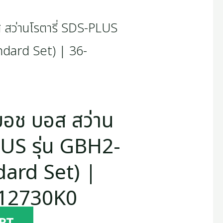
อช บอส สว่าน
LUS รุ่น GBH2-
ard Set) |
112730K0