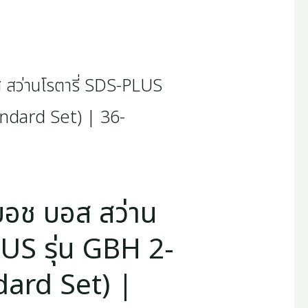
อช บอส สว่าน
LUS รุ่น GBH 2-
ard Set) |