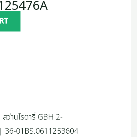
1125476A
RT