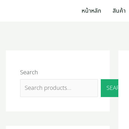
Skip
3
9
2
2
1
4
1
1
1
4
5
2
1
3
2
1
2
1
4
1
7
2
1
1
1
1
หน้าหลัก
สินค้า
5
4
p
7
6
0
0
6
p
5
4
2
1
9
5
0
5
0
p
2
p
p
2
4
6
1
to
0
p
r
p
p
p
1
9
r
p
8
2
4
7
4
p
p
5
r
2
r
r
7
p
p
8
content
p
r
o
r
r
r
p
p
o
r
p
p
p
p
p
r
r
1
o
p
o
o
p
r
r
p
r
o
d
o
o
o
r
r
d
o
r
r
r
r
r
o
o
p
d
r
d
d
r
o
o
r
o
d
u
d
d
d
o
o
u
d
o
o
o
o
o
d
d
r
u
o
u
u
o
d
d
o
Search
d
u
c
u
u
u
d
d
c
u
d
d
d
d
d
u
u
o
c
d
c
c
d
u
u
d
u
c
t
c
c
c
u
u
t
c
u
u
u
u
u
c
c
d
t
u
t
t
u
c
c
u
SEARCH
c
t
s
t
t
t
c
c
t
c
c
c
c
c
t
t
u
s
c
s
s
c
t
t
c
t
s
s
s
s
t
t
s
t
t
t
t
t
s
s
c
t
t
s
s
t
s
s
s
s
s
s
s
s
t
s
s
s