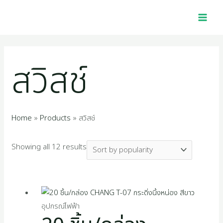
Skip
Sorted
MAI
2
1
4
1
1
4
5
2
1
3
2
1
2
1
4
1
7
2
1
1
1
1
9
3
2
1
to
by
MEN
p
6
0
0
p
5
4
2
1
9
5
0
5
0
p
2
p
p
2
4
6
1
4
5
7
6
content
popularity
r
p
p
1
r
p
8
2
4
7
4
p
p
5
r
2
r
r
7
p
p
8
p
0
p
9
สวิสช์
o
r
r
p
o
r
p
p
p
p
p
r
r
1
o
p
o
o
p
r
r
p
r
p
r
p
d
o
o
r
d
o
r
r
r
r
r
o
o
p
d
r
d
d
r
o
o
r
o
r
o
r
u
d
d
o
u
d
o
o
o
o
o
d
d
r
u
o
u
u
o
d
d
o
d
o
d
o
Home
Products
สวิสช์
c
u
u
d
c
u
d
d
d
d
d
u
u
o
c
d
c
c
d
u
u
d
u
d
u
d
Showing all 12 results
t
c
c
u
t
c
u
u
u
u
u
c
c
d
t
u
t
t
u
c
c
u
c
u
c
u
s
t
t
c
t
c
c
c
c
c
t
t
u
s
c
s
s
c
t
t
c
t
c
t
c
s
s
t
s
t
t
t
t
t
s
s
c
t
t
s
s
t
s
t
s
t
อุปกรณ์ไฟฟ้า
s
s
s
s
s
s
t
s
s
s
s
s