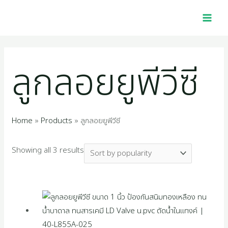
Skip
Sorted
MAI
2
1
4
1
1
4
5
2
1
3
2
1
2
1
4
1
7
2
1
1
1
1
9
3
2
1
to
by
MEN
p
6
0
0
p
5
4
2
1
9
5
0
5
0
p
2
p
p
2
4
6
1
4
5
7
6
content
popularity
r
p
p
1
r
p
8
2
4
7
4
p
p
5
r
2
r
r
7
p
p
8
p
0
p
9
ลูกลอยยูพีวีซี
o
r
r
p
o
r
p
p
p
p
p
r
r
1
o
p
o
o
p
r
r
p
r
p
r
p
d
o
o
r
d
o
r
r
r
r
r
o
o
p
d
r
d
d
r
o
o
r
o
r
o
r
u
d
d
o
u
d
o
o
o
o
o
d
d
r
u
o
u
u
o
d
d
o
d
o
d
o
Home
Products
ลูกลอยยูพีวีซี
c
u
u
d
c
u
d
d
d
d
d
u
u
o
c
d
c
c
d
u
u
d
u
d
u
d
Showing all 3 results
t
c
c
u
t
c
u
u
u
u
u
c
c
d
t
u
t
t
u
c
c
u
c
u
c
u
s
t
t
c
t
c
c
c
c
c
t
t
u
s
c
s
s
c
t
t
c
t
c
t
c
s
s
t
s
t
t
t
t
t
s
s
c
t
t
s
s
t
s
t
s
t
s
s
s
s
s
s
t
s
s
s
s
s