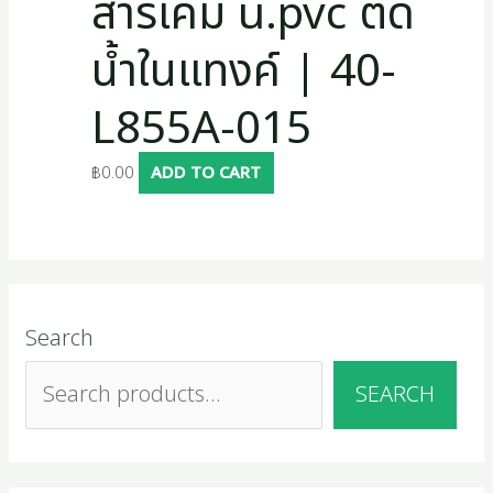
สารเคมี u.pvc ตัด
น้ำในแทงค์ | 40-
L855A-015
฿
0.00
ADD TO CART
Search
SEARCH