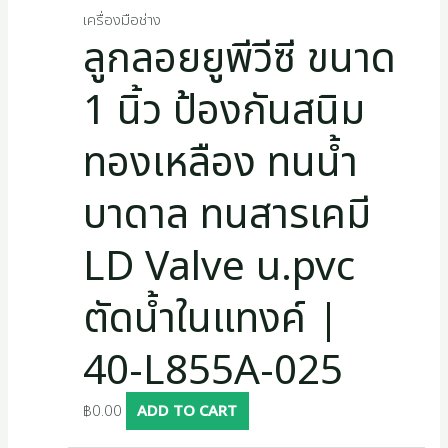
s
เครื่องมือช่าง
ลูกลอยยูพีวีซี ขนาด
1 นิ้ว ป้องกันสนิม
ทองเหลือง ทนน้ำ
บาดาล ทนสารเคมี
LD Valve u.pvc
ตัดน้ำในแทงค์ |
40-L855A-025
฿
0.00
ADD TO CART