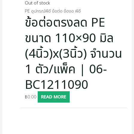
Out of stock
PE อุปกรณ์พีอี ข้อต่อ ข้องอ พีอี
ข้อต่อตรงลด PE
ขนาด 110×90 มิล
(4นิ้ว)x(3นิ้ว) จำนวน
1 ตัว/แพ็ค | 06-
BC1211090
฿
0.00
READ MORE