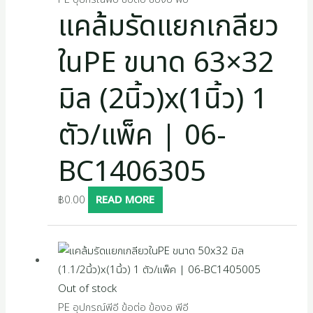
แคล้มรัดแยกเกลียว
ในPE ขนาด 63×32
มิล (2นิ้ว)x(1นิ้ว) 1
ตัว/แพ็ค | 06-
BC1406305
฿
0.00
READ MORE
Out of stock
PE อุปกรณ์พีอี ข้อต่อ ข้องอ พีอี