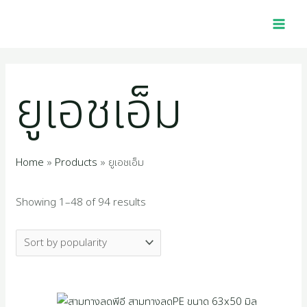
Skip
Sorted
MAI
2
1
4
1
1
4
5
2
1
3
2
1
2
1
4
1
7
2
1
1
1
1
9
3
2
1
to
by
MEN
p
6
0
0
p
5
4
2
1
9
5
0
5
0
p
2
p
p
2
4
6
1
4
5
7
6
content
popularity
r
p
p
1
r
p
8
2
4
7
4
p
p
5
r
2
r
r
7
p
p
8
p
0
p
9
ยูเอชเอ็ม
o
r
r
p
o
r
p
p
p
p
p
r
r
1
o
p
o
o
p
r
r
p
r
p
r
p
d
o
o
r
d
o
r
r
r
r
r
o
o
p
d
r
d
d
r
o
o
r
o
r
o
r
u
d
d
o
u
d
o
o
o
o
o
d
d
r
u
o
u
u
o
d
d
o
d
o
d
o
Home
Products
ยูเอชเอ็ม
c
u
u
d
c
u
d
d
d
d
d
u
u
o
c
d
c
c
d
u
u
d
u
d
u
d
Showing 1–48 of 94 results
t
c
c
u
t
c
u
u
u
u
u
c
c
d
t
u
t
t
u
c
c
u
c
u
c
u
s
t
t
c
t
c
c
c
c
c
t
t
u
s
c
s
s
c
t
t
c
t
c
t
c
s
s
t
s
t
t
t
t
t
s
s
c
t
t
s
s
t
s
t
s
t
s
s
s
s
s
s
t
s
s
s
s
s