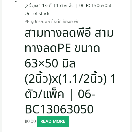
s
Out of stock
PE อุปกรณ์พีอี ข้อต่อ ข้องอ พีอี
สามทางลดพีอี สาม
ทางลดPE ขนาด
63×50 มิล
(2นิ้ว)x(1.1/2นิ้ว) 1
ตัว/แพ็ค | 06-
BC13063050
฿
0.00
READ MORE