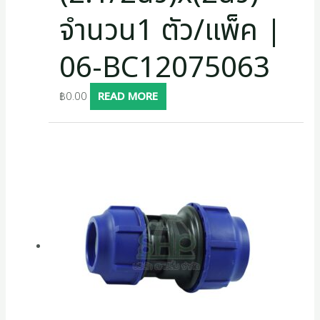
จำนวน1 ตัว/แพ็ค |
06-BC12075063
฿
0.00
READ MORE