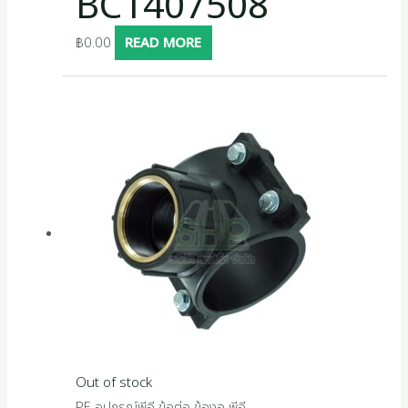
BC1407508
฿
0.00
READ MORE
Out of stock
PE อุปกรณ์พีอี ข้อต่อ ข้องอ พีอี