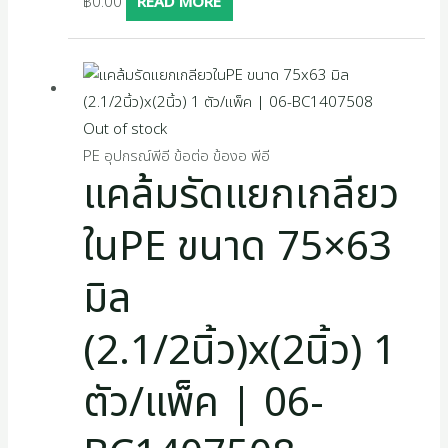
฿
0.00
READ MORE
Out of stock
PE อุปกรณ์พีอี ข้อต่อ ข้องอ พีอี
แคล้มรัดแยกเกลียว
ในPE ขนาด 75×63
มิล
(2.1/2นิ้ว)x(2นิ้ว) 1
ตัว/แพ็ค | 06-