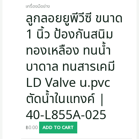
s
เครื่องมือช่าง
ลูกลอยยูพีวีซี ขนาด
1 นิ้ว ป้องกันสนิม
ทองเหลือง ทนน้ำ
บาดาล ทนสารเคมี
LD Valve u.pvc
ตัดน้ำในแทงค์ |
40-L855A-025
฿
0.00
ADD TO CART