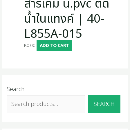
สารเคมี u.pvc ตัด
น้ำในแทงค์ | 40-
L855A-015
฿
0.00
ADD TO CART
Search
SEARCH