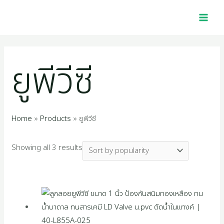
Skip
Sorted
MAI
2
1
4
1
1
4
5
2
1
3
2
1
2
1
4
1
7
2
1
1
1
1
9
3
2
1
to
by
MEN
p
6
0
0
p
5
4
2
1
9
5
0
5
0
p
2
p
p
2
4
6
1
4
5
7
6
content
popularity
r
p
p
1
r
p
8
2
4
7
4
p
p
5
r
2
r
r
7
p
p
8
p
0
p
9
ยูพีวีซี
o
r
r
p
o
r
p
p
p
p
p
r
r
1
o
p
o
o
p
r
r
p
r
p
r
p
d
o
o
r
d
o
r
r
r
r
r
o
o
p
d
r
d
d
r
o
o
r
o
r
o
r
u
d
d
o
u
d
o
o
o
o
o
d
d
r
u
o
u
u
o
d
d
o
d
o
d
o
Home
Products
ยูพีวีซี
c
u
u
d
c
u
d
d
d
d
d
u
u
o
c
d
c
c
d
u
u
d
u
d
u
d
Showing all 3 results
t
c
c
u
t
c
u
u
u
u
u
c
c
d
t
u
t
t
u
c
c
u
c
u
c
u
s
t
t
c
t
c
c
c
c
c
t
t
u
s
c
s
s
c
t
t
c
t
c
t
c
s
s
t
s
t
t
t
t
t
s
s
c
t
t
s
s
t
s
t
s
t
s
s
s
s
s
s
t
s
s
s
s
s