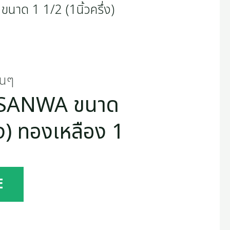
่นๆ
วา SANWA ขนาด
่ง) ทองเหลือง 1
E