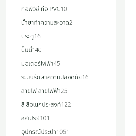
ท่อพีวีซี ท่อ PVC
10
น้ำยาทำความสะอาด
2
ประตู
16
ปั๊มน้ำ
40
มอเตอร์ไฟฟ้า
45
ระบบรักษาความปลอดภัย
16
สายไฟ สายไฟฟ้า
25
สี สีอเนกประสงค์
122
สีสเปรย์
101
อุปกรณ์ประปา
1051