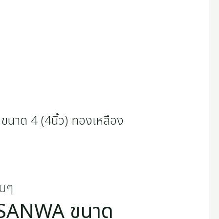
่นๆ
วา SANWA ขนาด