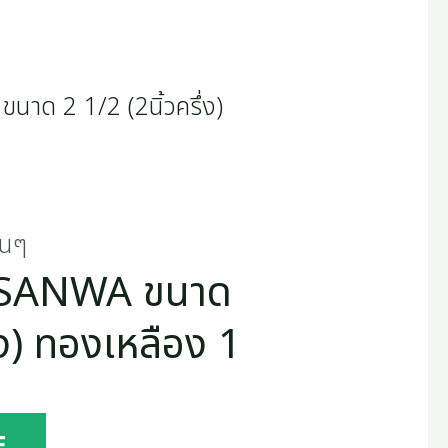
่นๆ
วา SANWA ขนาด
่ง) ทองเหลือง 1
E