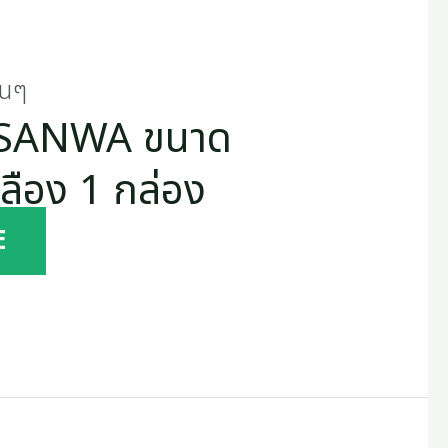
่นๆ
วา SANWA ขนาด
หลือง 1 กล่อง
E