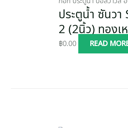
ก๊อก ประตูน้ำ บอลวาวล์ อื
ประตูน้ำ ซัน
2 (2นิ้ว) ทองเ
฿
0.00
READ MOR