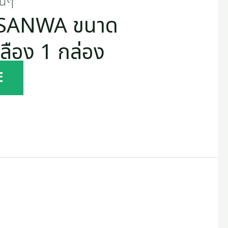
่นๆ
วา SANWA ขนาด
หลือง 1 กล่อง
E