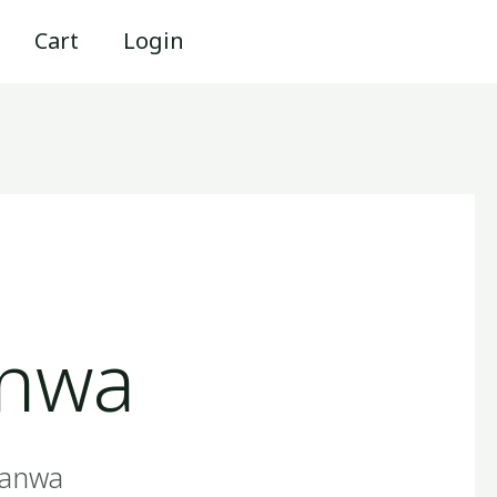
Cart
Login
anwa
 sanwa