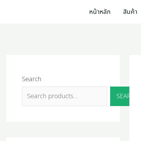
Skip
3
9
2
2
1
4
1
1
1
4
5
2
1
3
2
1
2
1
4
1
7
2
1
1
1
1
หน้าหลัก
สินค้า
5
4
p
7
6
0
0
6
p
5
4
2
1
9
5
0
5
0
p
2
p
p
2
4
6
1
to
0
p
r
p
p
p
1
9
r
p
8
2
4
7
4
p
p
5
r
2
r
r
7
p
p
8
content
p
r
o
r
r
r
p
p
o
r
p
p
p
p
p
r
r
1
o
p
o
o
p
r
r
p
r
o
d
o
o
o
r
r
d
o
r
r
r
r
r
o
o
p
d
r
d
d
r
o
o
r
o
d
u
d
d
d
o
o
u
d
o
o
o
o
o
d
d
r
u
o
u
u
o
d
d
o
Search
d
u
c
u
u
u
d
d
c
u
d
d
d
d
d
u
u
o
c
d
c
c
d
u
u
d
u
c
t
c
c
c
u
u
t
c
u
u
u
u
u
c
c
d
t
u
t
t
u
c
c
u
SEARCH
c
t
s
t
t
t
c
c
t
c
c
c
c
c
t
t
u
s
c
s
s
c
t
t
c
t
s
s
s
s
t
t
s
t
t
t
t
t
s
s
c
t
t
s
s
t
s
s
s
s
s
s
s
s
t
s
s
s