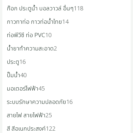
ก๊อก ประตูน้ำ บอลวาวล์ อื่นๆ
118
กาวทาท่อ กาวท่อน้ำไทย
14
ท่อพีวีซี ท่อ PVC
10
น้ำยาทำความสะอาด
2
ประตู
16
ปั๊มน้ำ
40
มอเตอร์ไฟฟ้า
45
ระบบรักษาความปลอดภัย
16
สายไฟ สายไฟฟ้า
25
สี สีอเนกประสงค์
122