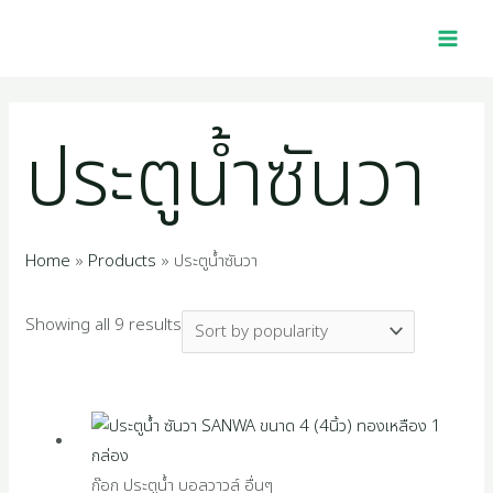
Skip
Sorted
MAI
2
1
4
1
1
4
5
2
1
3
2
1
2
1
4
1
7
2
1
1
1
1
9
3
2
1
to
by
MEN
p
6
0
0
p
5
4
2
1
9
5
0
5
0
p
2
p
p
2
4
6
1
4
5
7
6
content
popularity
r
p
p
1
r
p
8
2
4
7
4
p
p
5
r
2
r
r
7
p
p
8
p
0
p
9
ประตูน้ำซันวา
o
r
r
p
o
r
p
p
p
p
p
r
r
1
o
p
o
o
p
r
r
p
r
p
r
p
d
o
o
r
d
o
r
r
r
r
r
o
o
p
d
r
d
d
r
o
o
r
o
r
o
r
u
d
d
o
u
d
o
o
o
o
o
d
d
r
u
o
u
u
o
d
d
o
d
o
d
o
Home
Products
ประตูน้ำซันวา
c
u
u
d
c
u
d
d
d
d
d
u
u
o
c
d
c
c
d
u
u
d
u
d
u
d
Showing all 9 results
t
c
c
u
t
c
u
u
u
u
u
c
c
d
t
u
t
t
u
c
c
u
c
u
c
u
s
t
t
c
t
c
c
c
c
c
t
t
u
s
c
s
s
c
t
t
c
t
c
t
c
s
s
t
s
t
t
t
t
t
s
s
c
t
t
s
s
t
s
t
s
t
s
s
s
s
s
s
t
s
s
s
s
s
ก๊อก ประตูน้ำ บอลวาวล์ อื่นๆ