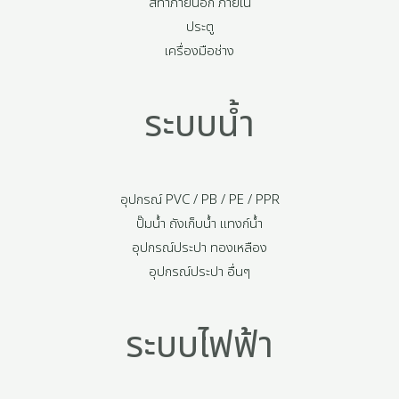
สีทาภายนอก ภายใน
ประตู
เครื่องมือช่าง
ระบบน้ำ
อุปกรณ์ PVC / PB / PE / PPR
ปั๊มน้ำ ถังเก็บน้ำ แทงก์น้ำ
อุปกรณ์ประปา ทองเหลือง
อุปกรณ์ประปา อื่นๆ
ระบบไฟฟ้า