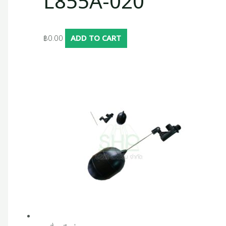
L855A-020
฿
0.00
ADD TO CART