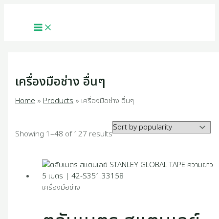
MAIN
Skip
Sorted
2
1
1
4
1
1
4
5
2
1
3
2
1
2
1
4
1
7
2
1
1
1
1
9
3
2
MENU
to
by
p
6
6
0
0
p
5
4
2
1
9
5
0
5
0
p
2
p
p
2
4
6
1
4
5
7
content
popularity
r
9
p
p
1
r
p
8
2
4
7
4
p
p
5
r
2
r
r
7
p
p
8
p
0
p
o
p
r
r
p
o
r
p
p
p
p
p
r
r
1
o
p
o
o
p
r
r
p
r
p
r
เครื่องมือช่าง อื่นๆ
d
r
o
o
r
d
o
r
r
r
r
r
o
o
p
d
r
d
d
r
o
o
r
o
r
o
Home
Products
เครื่องมือช่าง อื่นๆ
u
o
d
d
o
u
d
o
o
o
o
o
d
d
r
u
o
u
u
o
d
d
o
d
o
d
c
d
u
u
d
c
u
d
d
d
d
d
u
u
o
c
d
c
c
d
u
u
d
u
d
u
Showing 1–48 of 127 results
t
u
c
c
u
t
c
u
u
u
u
u
c
c
d
t
u
t
t
u
c
c
u
c
u
c
s
c
t
t
c
t
c
c
c
c
c
t
t
u
s
c
s
s
c
t
t
c
t
c
t
t
s
s
t
s
t
t
t
t
t
s
s
c
t
t
s
s
t
s
t
s
เครื่องมือช่าง
s
s
s
s
s
s
s
t
s
s
s
s