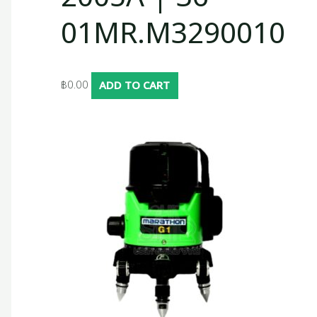
01MR.M3290010
฿
0.00
ADD TO CART